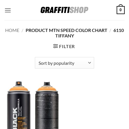
Skip
0
to
content
HOME
/
PRODUCT MTN SPEED COLOR CHART
/
6110
TIFFANY
FILTER