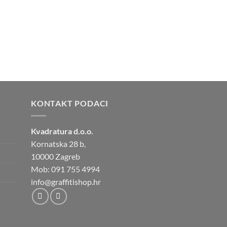
KONTAKT PODACI
Kvadratura d.o.o.
Kornatska 28 b,
10000 Zagreb
Mob: 091 755 4994
info@graffitishop.hr