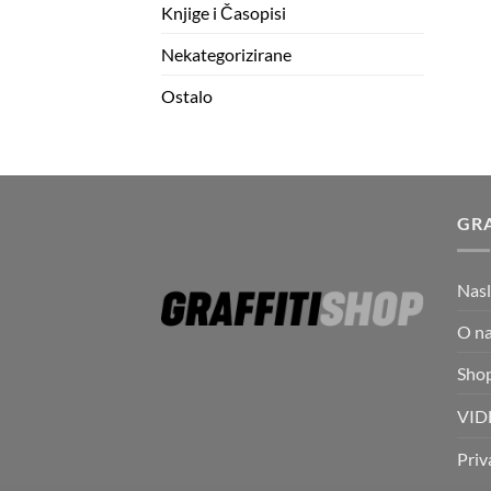
Knjige i Časopisi
Nekategorizirane
Ostalo
GRA
Nas
O n
Sho
VID
Priv