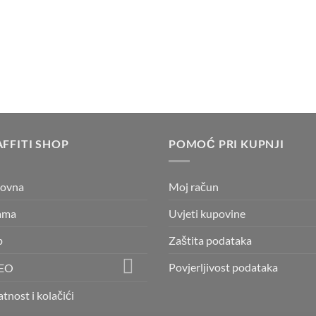
FFITI SHOP
POMOĆ PRI KUPNJI
lovna
Moj račun
ama
Uvjeti kupovine
p
Zaštita podataka
Povjerljivost podataka
EO
atnost i kolačići