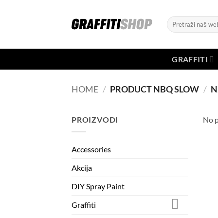
Skip
to
Search
content
for:
GRAFFITI
HOME
/
PRODUCT NBQ SLOW
/
N
PROIZVODI
No p
Accessories
Akcija
DIY Spray Paint
Graffiti