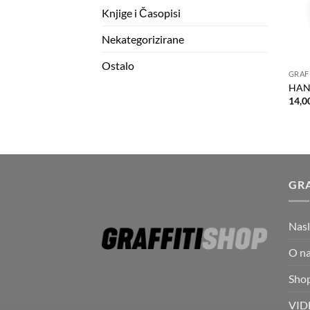
Knjige i Časopisi
Nekategorizirane
Ostalo
GRAF
HAN
14,0
GRA
Nas
O n
Sho
VID