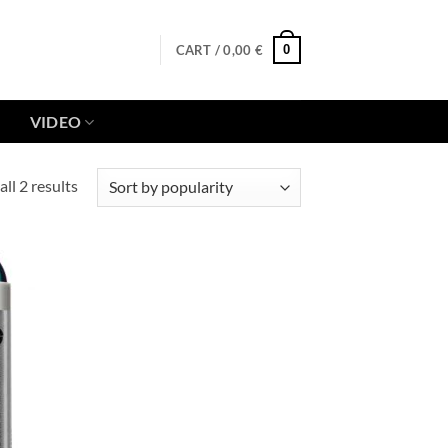
0
CART /
0,00
€
VIDEO
Sorted
ll 2 results
by
popularity