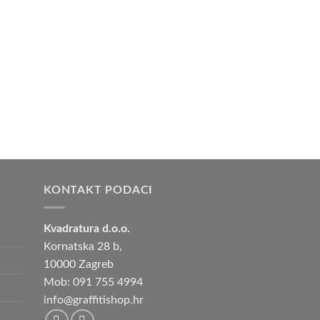
KONTAKT PODACI
Kvadratura d.o.o.
Kornatska 28 b,
10000 Zagreb
Mob: 091 755 4994
info@graffitishop.hr