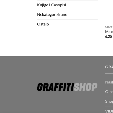
Knjige i Časopisi
Nekategorizirane
Ostalo
GRAF
Mol
6,25
GRA
Nas
O n
Sho
VID