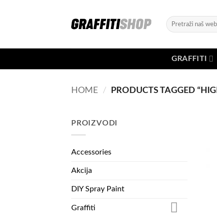
Skip
to
Search
content
for:
GRAFFITI
HOME
/
PRODUCTS TAGGED “HIGH
PROIZVODI
Accessories
Akcija
DIY Spray Paint
Graffiti