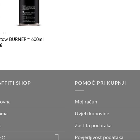
FITI
otow BURNER™ 600ml
€
FFITI SHOP
POMOĆ PRI KUPNJI
lovna
Moj račun
ama
Uvjeti kupovine
p
Zaštita podataka
Povjerljivost podataka
EO