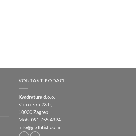
KONTAKT PODACI
Kvadratura d.o.o.
Kornatska 28 b,
10000 Zagreb
Mob: 091 755 4994
info@graffitishop.hr