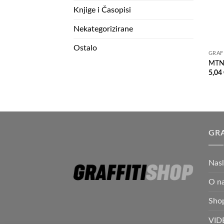
Knjige i Časopisi
Nekategorizirane
Ostalo
GRAF
MTN
5,04
GRA
Nas
O n
Sho
VID