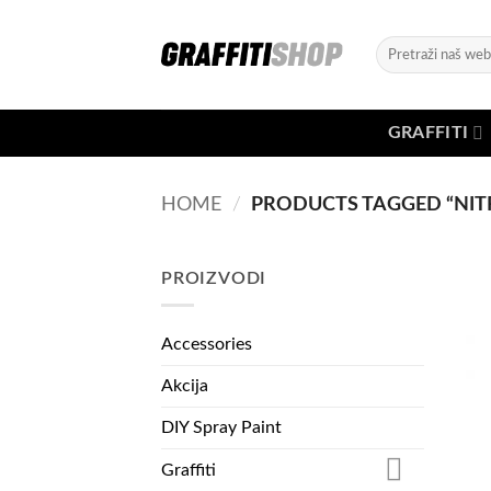
Skip
to
Search
content
for:
GRAFFITI
HOME
/
PRODUCTS TAGGED “NIT
PROIZVODI
Accessories
Akcija
DIY Spray Paint
Graffiti