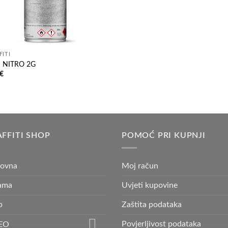
FITI
 NITRO 2G
€
FFITI SHOP
POMOĆ PRI KUPNJI
lovna
Moj račun
ama
Uvjeti kupovine
p
Zaštita podataka
Povjerljivost podataka
EO