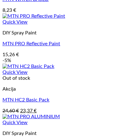
8,23
€
Quick View
DIY Spray Paint
MTN PRO Reflective Paint
15,26
€
-5%
Quick View
Out of stock
Akcija
MTN HC2 Basic Pack
Original
Current
24,60
€
23,37
€
price
price
was:
is:
Quick View
24,60 €.
23,37 €.
DIY Spray Paint