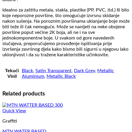
Idealno za zaštitu metala, stakla, plastike (PP, PVC, itd.) Ili bilo
koje neporozne površine, što omogućuje izvrsnu skidanje
nakon sušenja. Na poroznim površinama uklanjanje boje može
biti teže ili čak nemoguće. Može se nanijeti na neke obojene
površine poput većine 2K boja, ali ne i na sve
jednokomponentne boje. U svakom od gore navedenih
slučajeva, preporučujemo provođenje ispitivanja prije
izvršenja završnog djela kako bismo bili sigurni u njegovu lako
uklonjivost i da su tražene karakteristike učinkovite.
Tekući
Black
,
Satin Transparent
,
Dark Grey
,
Metallic
Vinil
Aluminium
,
Metallic Black
Related products
Quick View
Graffiti
MTN WATER BASED