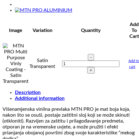
Add
Image
Variation
Quantity
To
Cart
MTN
Satin
Add t
PRO
Transparent
cart
Multi
Purpose
Vinly
Coating
quantity
Description
Additional information
Višenamjenska vinilna prevlaka MTN PRO je mat boja koja,
nakon što se osuši, postaje zaštitni sloj koji se može skinuti
(otkloniti). Razvijen za zaštitu i prilagođavanje predmeta,
otporan je na vremenske uvjete, a može pružiti i efekt
prianjanja obojanoj površini zbog svoje karakteristike “mekog
dodira”.