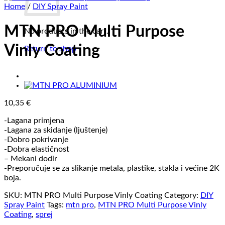
Home
/
DIY Spray Paint
MTN PRO Multi Purpose
No products in the cart.
Vinly Coating
Return to shop
10,35
€
-Lagana primjena
-Lagana za skidanje (ljuštenje)
-Dobro pokrivanje
-Dobra elastičnost
– Mekani dodir
-Preporučuje se za slikanje metala, plastike, stakla i većine 2K
boja.
SKU:
MTN PRO Multi Purpose Vinly Coating
Category:
DIY
Spray Paint
Tags:
mtn pro
,
MTN PRO Multi Purpose Vinly
Coating
,
sprej