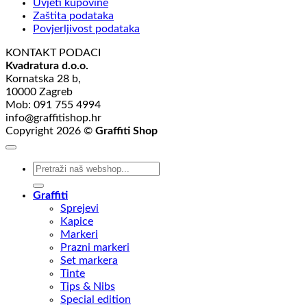
Uvjeti kupovine
Zaštita podataka
Povjerljivost podataka
KONTAKT PODACI
Kvadratura d.o.o.
Kornatska 28 b,
10000 Zagreb
Mob: 091 755 4994
info@graffitishop.hr
Copyright 2026 ©
Graffiti Shop
Search
for:
Graffiti
Sprejevi
Kapice
Markeri
Prazni markeri
Set markera
Tinte
Tips & Nibs
Special edition