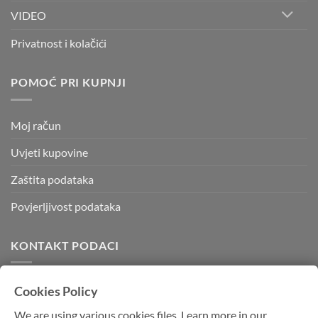
VIDEO
Privatnost i kolačići
POMOĆ PRI KUPNJI
Moj račun
Uvjeti kupovine
Zaštita podataka
Povjerljivost podataka
KONTAKT PODACI
Kvadratura d.o.o.
Cookies Policy
Kornatska 28 b,
We are using various cookies files. Learn more in our