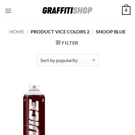
Skip
0
to
content
HOME
/
PRODUCT VICE COLORS 2
/
SNOOP BLUE
FILTER