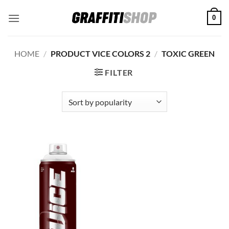
Skip
0
to
content
HOME
/
PRODUCT VICE COLORS 2
/
TOXIC GREEN
FILTER