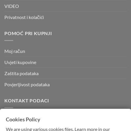
VIDEO
Privatnost i kolačići
POMOĆ PRI KUPNJI
Moj račun
Uvjeti kupovine
Zaštita podataka
Povjerljivost podataka
KONTAKT PODACI
Kvadratura d.o.o.
Cookies Policy
Kornatska 28 b,
We are using various cookies files. Learn more in our