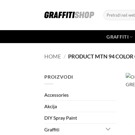
Skip
to
Search
content
for:
GRAFFITI
HOME
/
PRODUCT MTN 94 COLOR
PROIZVODI
Accessories
Akcija
DIY Spray Paint
Graffiti