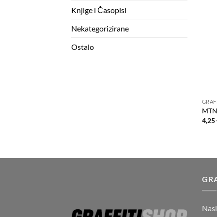
Knjige i Časopisi
Nekategorizirane
Ostalo
GRAF
MTN
4,25
GRA
Nas