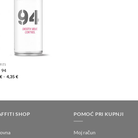
FITI
 94
Price
€
–
4,35
€
range:
4,25 €
through
4,35 €
FFITI SHOP
POMOĆ PRI KUPNJI
lovna
Moj račun