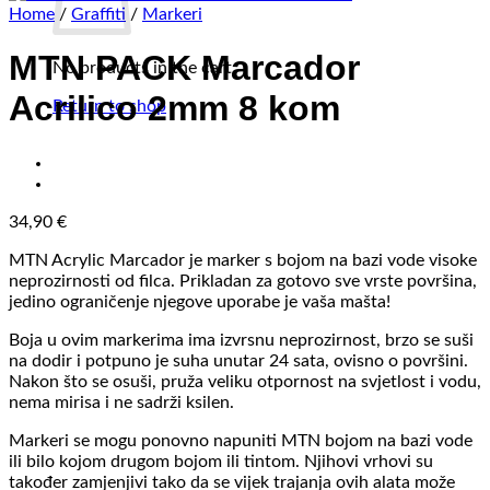
Home
/
Graffiti
/
Markeri
MTN PACK Marcador
No products in the cart.
Acrilico 2mm 8 kom
Return to shop
34,90
€
MTN Acrylic Marcador je marker s bojom na bazi vode visoke
neprozirnosti od filca. Prikladan za gotovo sve vrste površina,
jedino ograničenje njegove uporabe je vaša mašta!
Boja u ovim markerima ima izvrsnu neprozirnost, brzo se suši
na dodir i potpuno je suha unutar 24 sata, ovisno o površini.
Nakon što se osuši, pruža veliku otpornost na svjetlost i vodu,
nema mirisa i ne sadrži ksilen.
Markeri se mogu ponovno napuniti MTN bojom na bazi vode
ili bilo kojom drugom bojom ili tintom. Njihovi vrhovi su
također zamjenjivi tako da se vijek trajanja ovih alata može