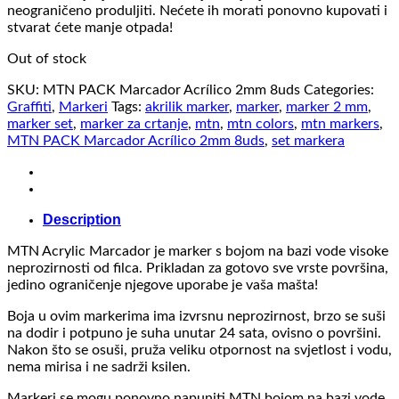
neograničeno produljiti. Nećete ih morati ponovno kupovati i
stvarat ćete manje otpada!
Out of stock
SKU:
MTN PACK Marcador Acrílico 2mm 8uds
Categories:
Graffiti
,
Markeri
Tags:
akrilik marker
,
marker
,
marker 2 mm
,
marker set
,
marker za crtanje
,
mtn
,
mtn colors
,
mtn markers
,
MTN PACK Marcador Acrílico 2mm 8uds
,
set markera
Description
MTN Acrylic Marcador je marker s bojom na bazi vode visoke
neprozirnosti od filca. Prikladan za gotovo sve vrste površina,
jedino ograničenje njegove uporabe je vaša mašta!
Boja u ovim markerima ima izvrsnu neprozirnost, brzo se suši
na dodir i potpuno je suha unutar 24 sata, ovisno o površini.
Nakon što se osuši, pruža veliku otpornost na svjetlost i vodu,
nema mirisa i ne sadrži ksilen.
Markeri se mogu ponovno napuniti MTN bojom na bazi vode