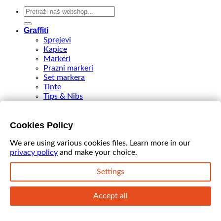
Search
for:
Graffiti
Sprejevi
Kapice
Markeri
Prazni markeri
Set markera
Tinte
Tips & Nibs
Special edition
DIY Spray Paint
Accessories
Cookies Policy
Akcija
VIDEO
We are using various cookies files. Learn more in our
privacy policy
and make your choice.
Modul
Manir
Poster
Settings
Rotes
Login
Accept all