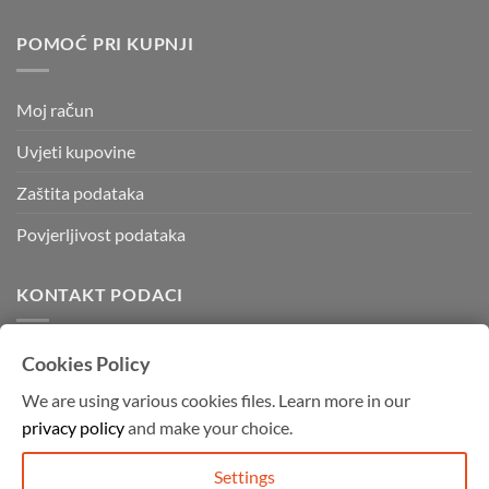
POMOĆ PRI KUPNJI
Moj račun
Uvjeti kupovine
Zaštita podataka
Povjerljivost podataka
KONTAKT PODACI
Kvadratura d.o.o.
Cookies Policy
Kornatska 28 b,
We are using various cookies files. Learn more in our
10000 Zagreb
privacy policy
and make your choice.
Mob: 091 755 4994
info@graffitishop.hr
Settings