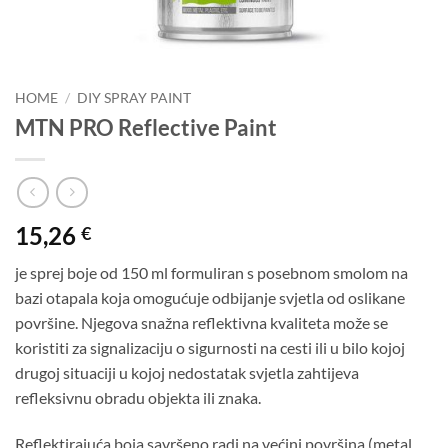
HOME
/
DIY SPRAY PAINT
MTN PRO Reflective Paint
15,26
€
je sprej boje od 150 ml formuliran s posebnom smolom na
bazi otapala koja omogućuje odbijanje svjetla od oslikane
površine. Njegova snažna reflektivna kvaliteta može se
koristiti za signalizaciju o sigurnosti na cesti ili u bilo kojoj
drugoj situaciji u kojoj nedostatak svjetla zahtijeva
refleksivnu obradu objekta ili znaka.
Reflektirajuća boja savršeno radi na većini površina (metal,